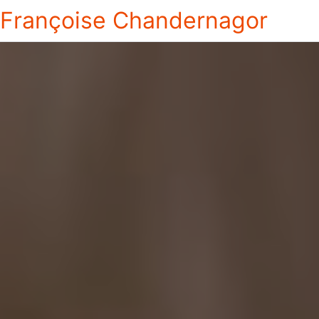
Françoise Chandernagor