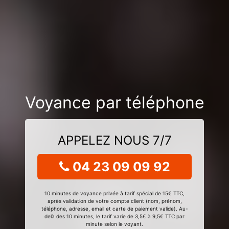
Voyance par téléphone
APPELEZ NOUS 7/7
04 23 09 09 92
10 minutes de voyance privée à tarif spécial de 15€ TTC,
après validation de votre compte client (nom, prénom,
téléphone, adresse, email et carte de paiement valide). Au-
delà des 10 minutes, le tarif varie de 3,5€ à 9,5€ TTC par
minute selon le voyant.