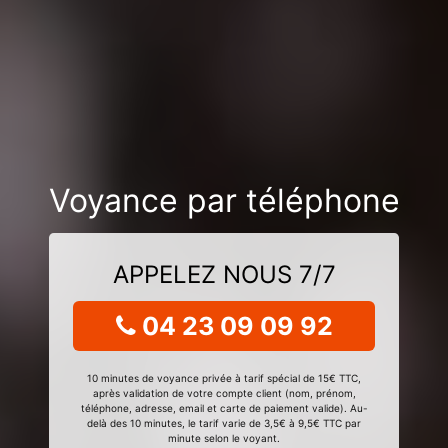
Voyance par téléphone
APPELEZ NOUS 7/7
04 23 09 09 92
10 minutes de voyance privée à tarif spécial de 15€ TTC,
après validation de votre compte client (nom, prénom,
téléphone, adresse, email et carte de paiement valide). Au-
delà des 10 minutes, le tarif varie de 3,5€ à 9,5€ TTC par
minute selon le voyant.