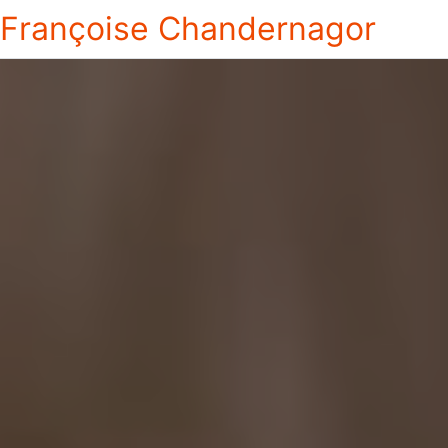
Françoise Chandernagor