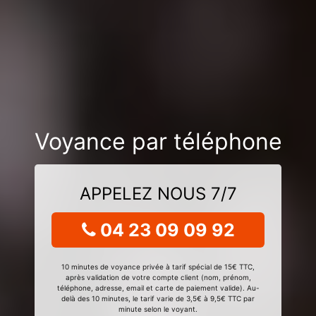
Voyance par téléphone
APPELEZ NOUS 7/7
04 23 09 09 92
10 minutes de voyance privée à tarif spécial de 15€ TTC,
après validation de votre compte client (nom, prénom,
téléphone, adresse, email et carte de paiement valide). Au-
delà des 10 minutes, le tarif varie de 3,5€ à 9,5€ TTC par
minute selon le voyant.