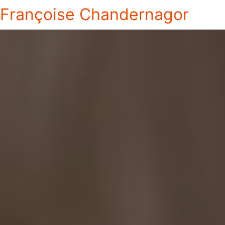
Françoise Chandernagor