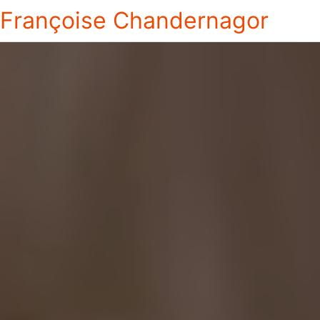
Françoise Chandernagor