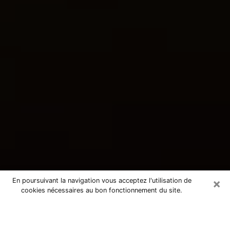
×
En poursuivant la navigation vous acceptez l'utilisation de
cookies nécessaires au bon fonctionnement du site.
Consultation avec une voyante
tarologue à Sainte-Marie-aux-Mines