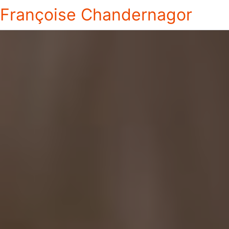
Françoise Chandernagor