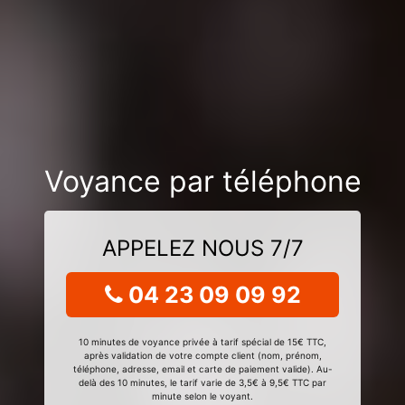
Voyance par téléphone
APPELEZ NOUS 7/7
04 23 09 09 92
10 minutes de voyance privée à tarif spécial de 15€ TTC,
après validation de votre compte client (nom, prénom,
téléphone, adresse, email et carte de paiement valide). Au-
delà des 10 minutes, le tarif varie de 3,5€ à 9,5€ TTC par
minute selon le voyant.