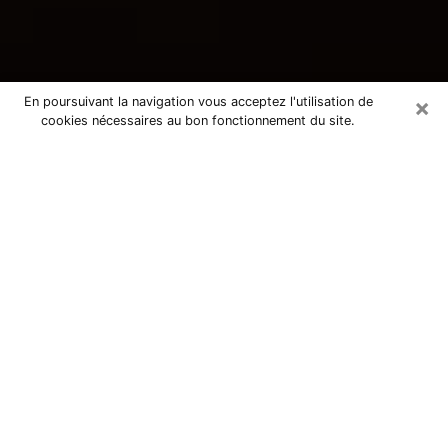
×
En poursuivant la navigation vous acceptez l'utilisation de
cookies nécessaires au bon fonctionnement du site.
Consultation avec une voyante
tarologue à Saint-Dizier 52100