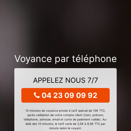
Voyance par téléphone
APPELEZ NOUS 7/7
04 23 09 09 92
10 minutes de voyance privée à tarif spécial de 15€ TTC,
après validation de votre compte client (nom, prénom,
téléphone, adresse, email et carte de paiement valide). Au-
delà des 10 minutes, le tarif varie de 3,5€ à 9,5€ TTC par
minute selon le voyant.