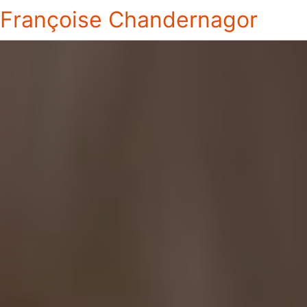
Françoise Chandernagor