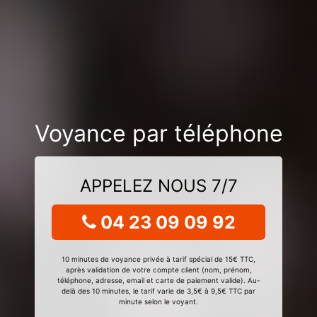
Voyance par téléphone
APPELEZ NOUS 7/7
04 23 09 09 92
10 minutes de voyance privée à tarif spécial de 15€ TTC,
après validation de votre compte client (nom, prénom,
téléphone, adresse, email et carte de paiement valide). Au-
delà des 10 minutes, le tarif varie de 3,5€ à 9,5€ TTC par
minute selon le voyant.