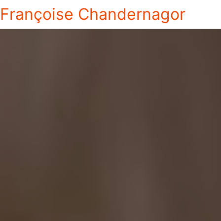
Françoise Chandernagor