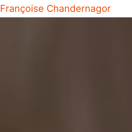
Françoise Chandernagor