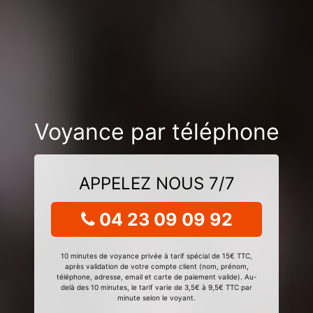
Voyance par téléphone
APPELEZ NOUS 7/7
04 23 09 09 92
10 minutes de voyance privée à tarif spécial de 15€ TTC,
après validation de votre compte client (nom, prénom,
téléphone, adresse, email et carte de paiement valide). Au-
delà des 10 minutes, le tarif varie de 3,5€ à 9,5€ TTC par
minute selon le voyant.