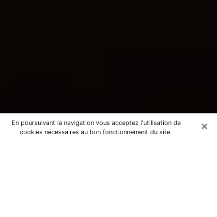
×
En poursuivant la navigation vous acceptez l'utilisation de
cookies nécessaires au bon fonctionnement du site.
Consultation avec une voyante
tarologue à Saint-Martin-d'Hères
38400