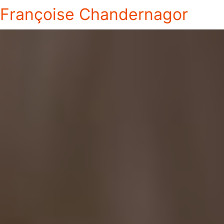
Françoise Chandernagor