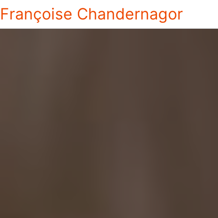
Françoise Chandernagor