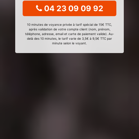
04 23 09 09 92
10 minutes de voyance privée à tarif spécial de 15€ TTC,
après validation de votre compte client (nom, prénom,
téléphone, adresse, email et carte de paiement valide). Au-
delà des 10 minutes, le tarif varie de 3,5€ à 9,5€ TTC par
minute selon le voyant.