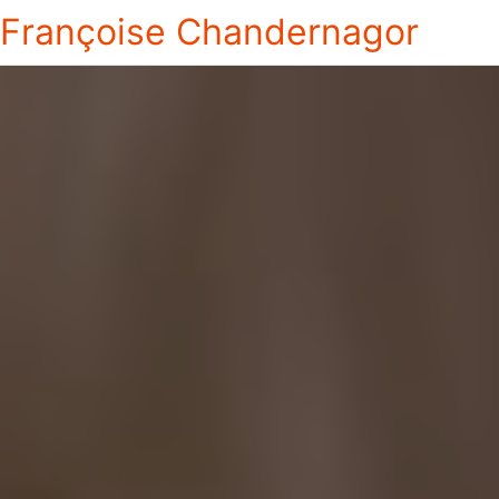
Françoise Chandernagor