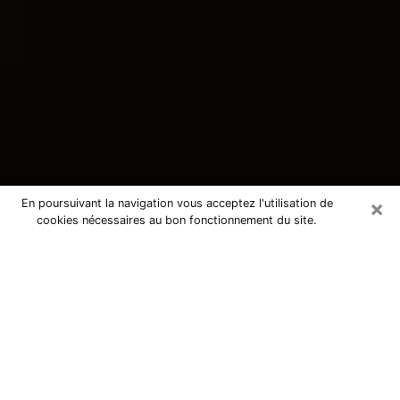
×
En poursuivant la navigation vous acceptez l'utilisation de
cookies nécessaires au bon fonctionnement du site.
Consultation avec une voyante
tarologue à Pont-Saint-Martin
44860