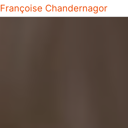
Françoise Chandernagor