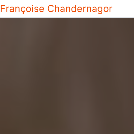
Françoise Chandernagor