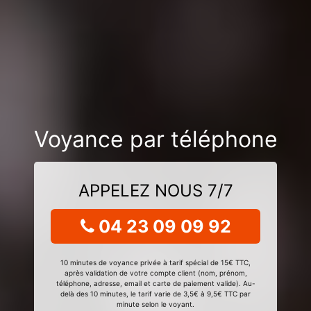
Voyance par téléphone
APPELEZ NOUS 7/7
04 23 09 09 92
10 minutes de voyance privée à tarif spécial de 15€ TTC,
après validation de votre compte client (nom, prénom,
téléphone, adresse, email et carte de paiement valide). Au-
delà des 10 minutes, le tarif varie de 3,5€ à 9,5€ TTC par
minute selon le voyant.