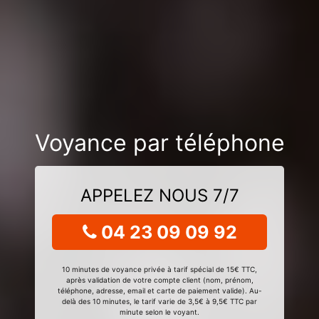
Voyance par téléphone
APPELEZ NOUS 7/7
04 23 09 09 92
10 minutes de voyance privée à tarif spécial de 15€ TTC,
après validation de votre compte client (nom, prénom,
téléphone, adresse, email et carte de paiement valide). Au-
delà des 10 minutes, le tarif varie de 3,5€ à 9,5€ TTC par
minute selon le voyant.