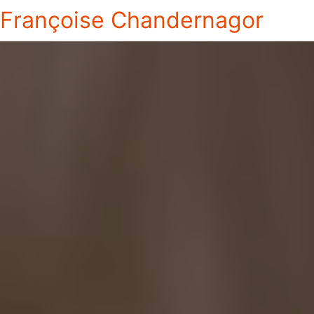
Françoise Chandernagor