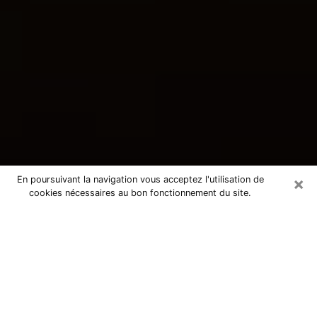
×
En poursuivant la navigation vous acceptez l'utilisation de
cookies nécessaires au bon fonctionnement du site.
Consultation avec une voyante
tarologue à Mourmelon-le-Grand
51400