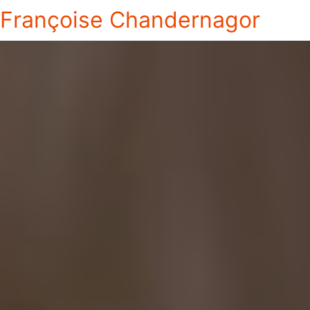
Françoise Chandernagor