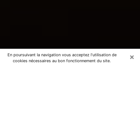
×
En poursuivant la navigation vous acceptez l'utilisation de
cookies nécessaires au bon fonctionnement du site.
Consultation avec une voyante
tarologue à Vitry-le-François 51300