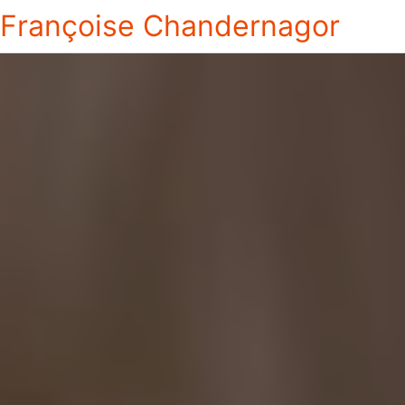
Françoise Chandernagor