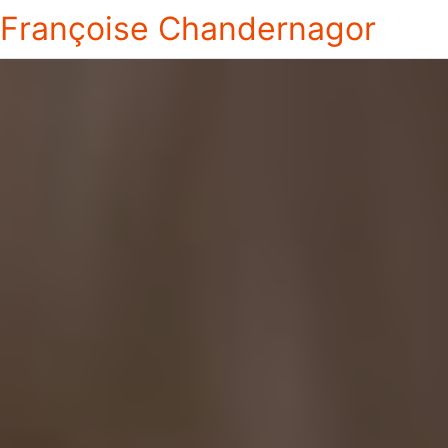
Françoise Chandernagor