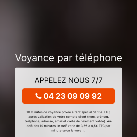
Voyance par téléphone
APPELEZ NOUS 7/7
04 23 09 09 92
10 minutes de voyance privée à tarif spécial de 15€ TTC,
après validation de votre compte client (nom, prénom,
téléphone, adresse, email et carte de paiement valide). Au-
delà des 10 minutes, le tarif varie de 3,5€ à 9,5€ TTC par
minute selon le voyant.