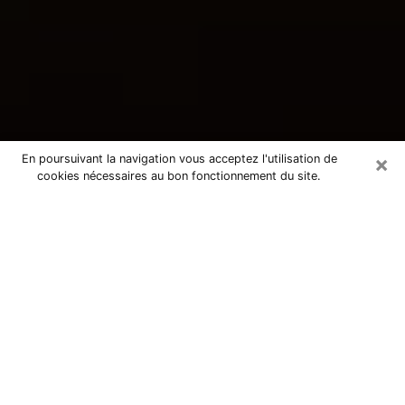
×
En poursuivant la navigation vous acceptez l'utilisation de
cookies nécessaires au bon fonctionnement du site.
Consultation avec une voyante
tarologue à Inzinzac-Lochrist 56650