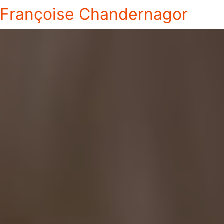
Françoise Chandernagor