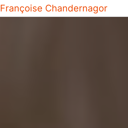
Françoise Chandernagor