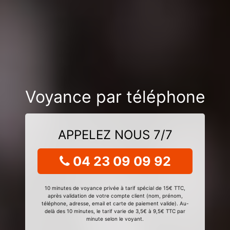
Voyance par téléphone
APPELEZ NOUS 7/7
04 23 09 09 92
10 minutes de voyance privée à tarif spécial de 15€ TTC,
après validation de votre compte client (nom, prénom,
téléphone, adresse, email et carte de paiement valide). Au-
delà des 10 minutes, le tarif varie de 3,5€ à 9,5€ TTC par
minute selon le voyant.