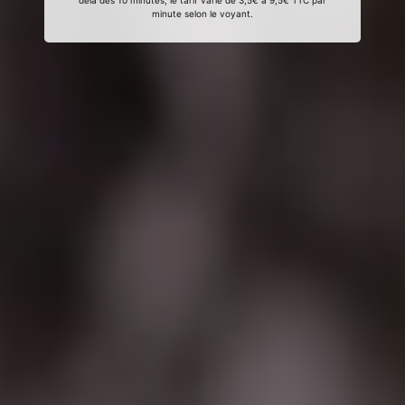
delà des 10 minutes, le tarif varie de 3,5€ à 9,5€ TTC par
minute selon le voyant.