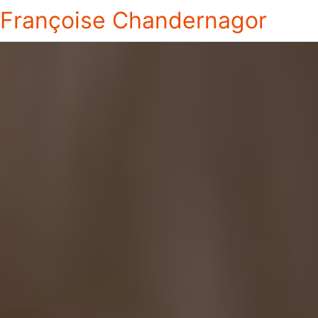
Françoise Chandernagor