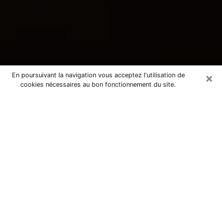
×
En poursuivant la navigation vous acceptez l'utilisation de
cookies nécessaires au bon fonctionnement du site.
Consultation avec une voyante
tarologue à Audun-le-Tiche 57390