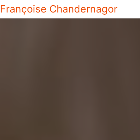
Françoise Chandernagor