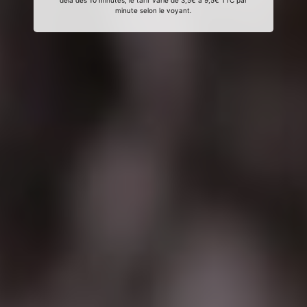
delà des 10 minutes, le tarif varie de 3,5€ à 9,5€ TTC par
minute selon le voyant.