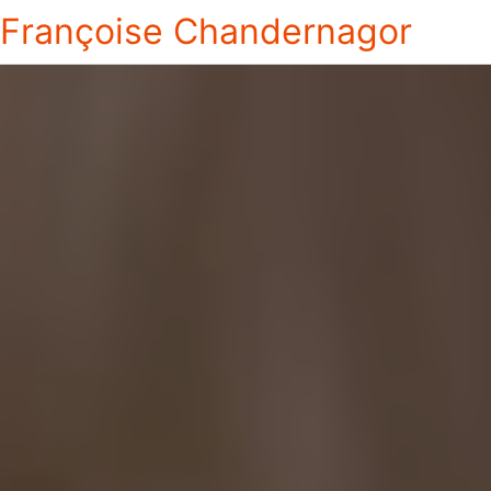
Françoise Chandernagor