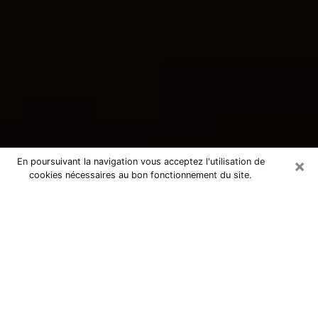
×
En poursuivant la navigation vous acceptez l'utilisation de
cookies nécessaires au bon fonctionnement du site.
Consultation avec une voyante
tarologue à Varennes-Vauzelles
58640