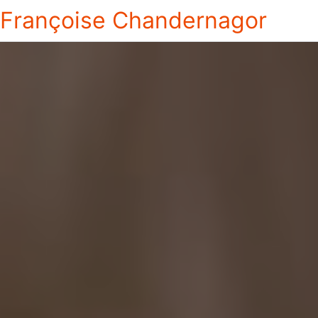
Françoise Chandernagor