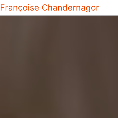
Françoise Chandernagor