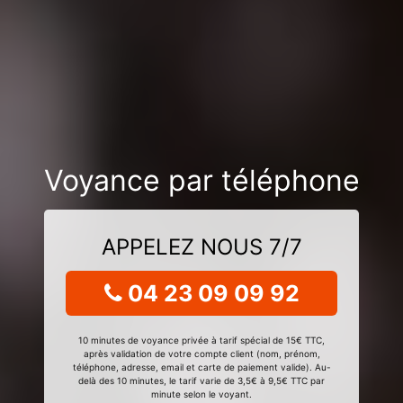
Voyance par téléphone
APPELEZ NOUS 7/7
04 23 09 09 92
10 minutes de voyance privée à tarif spécial de 15€ TTC,
après validation de votre compte client (nom, prénom,
téléphone, adresse, email et carte de paiement valide). Au-
delà des 10 minutes, le tarif varie de 3,5€ à 9,5€ TTC par
minute selon le voyant.