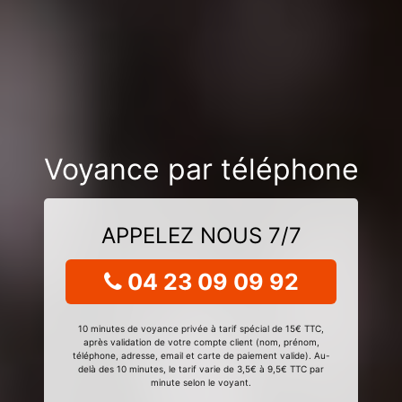
Voyance par téléphone
APPELEZ NOUS 7/7
04 23 09 09 92
10 minutes de voyance privée à tarif spécial de 15€ TTC,
après validation de votre compte client (nom, prénom,
téléphone, adresse, email et carte de paiement valide). Au-
delà des 10 minutes, le tarif varie de 3,5€ à 9,5€ TTC par
minute selon le voyant.