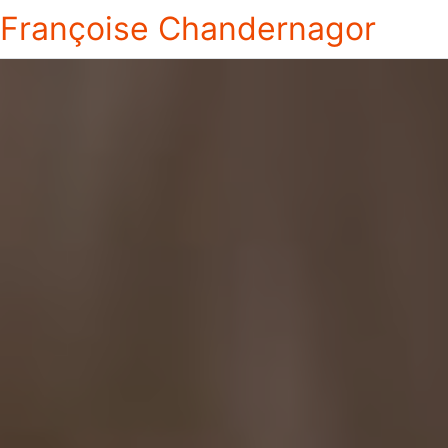
Françoise Chandernagor