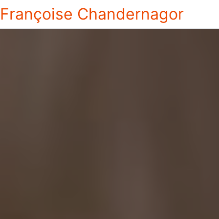
Françoise Chandernagor