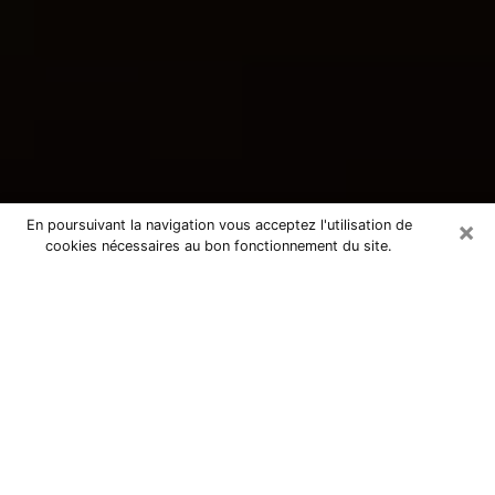
×
En poursuivant la navigation vous acceptez l'utilisation de
cookies nécessaires au bon fonctionnement du site.
Consultation avec une voyante
tarologue à Condé-sur-l'Escaut
59163