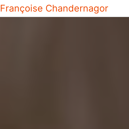
Françoise Chandernagor