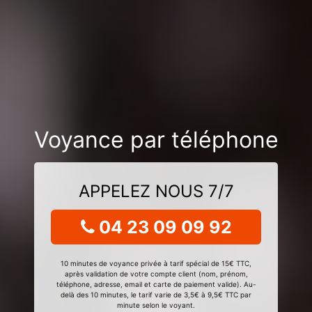
Voyance par téléphone
APPELEZ NOUS 7/7
04 23 09 09 92
10 minutes de voyance privée à tarif spécial de 15€ TTC,
après validation de votre compte client (nom, prénom,
téléphone, adresse, email et carte de paiement valide). Au-
delà des 10 minutes, le tarif varie de 3,5€ à 9,5€ TTC par
minute selon le voyant.