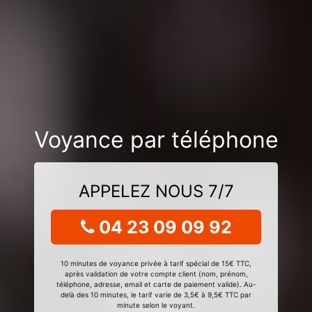
Voyance par téléphone
APPELEZ NOUS 7/7
04 23 09 09 92
10 minutes de voyance privée à tarif spécial de 15€ TTC,
après validation de votre compte client (nom, prénom,
téléphone, adresse, email et carte de paiement valide). Au-
delà des 10 minutes, le tarif varie de 3,5€ à 9,5€ TTC par
minute selon le voyant.