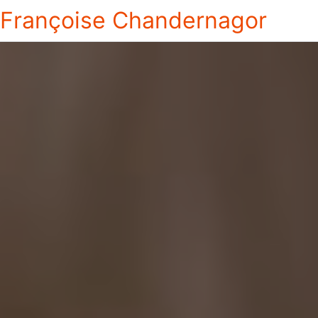
Françoise Chandernagor