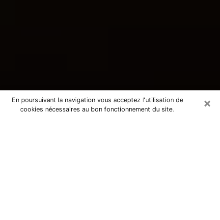
×
En poursuivant la navigation vous acceptez l'utilisation de
cookies nécessaires au bon fonctionnement du site.
Consultation avec une voyante
tarologue à Marcq-en-Baroeul
59700