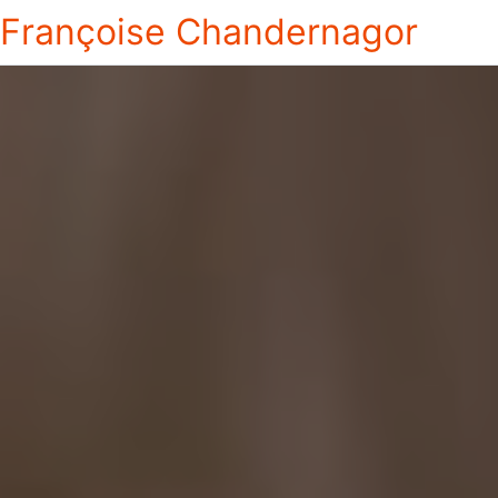
Françoise Chandernagor