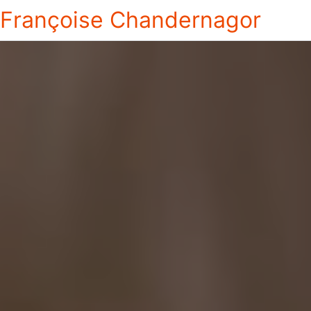
Françoise Chandernagor