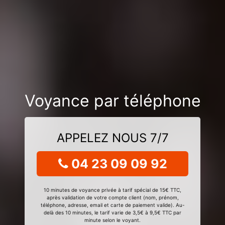
Voyance par téléphone
APPELEZ NOUS 7/7
04 23 09 09 92
10 minutes de voyance privée à tarif spécial de 15€ TTC,
après validation de votre compte client (nom, prénom,
téléphone, adresse, email et carte de paiement valide). Au-
delà des 10 minutes, le tarif varie de 3,5€ à 9,5€ TTC par
minute selon le voyant.