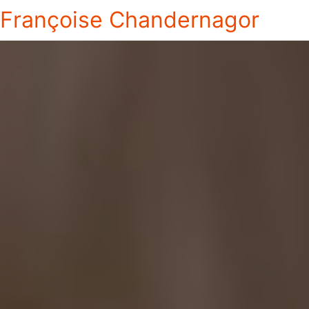
Françoise Chandernagor