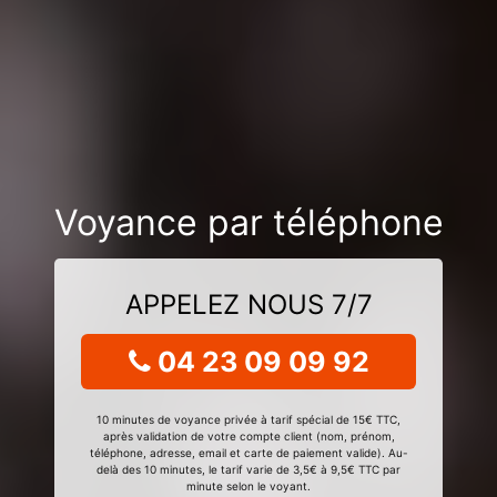
Voyance par téléphone
APPELEZ NOUS 7/7
04 23 09 09 92
10 minutes de voyance privée à tarif spécial de 15€ TTC,
après validation de votre compte client (nom, prénom,
téléphone, adresse, email et carte de paiement valide). Au-
delà des 10 minutes, le tarif varie de 3,5€ à 9,5€ TTC par
minute selon le voyant.