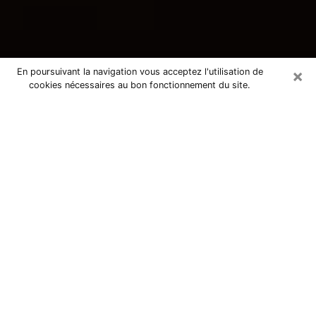
×
En poursuivant la navigation vous acceptez l'utilisation de
cookies nécessaires au bon fonctionnement du site.
Consultation avec une voyante
tarologue à Saint-Saulve 59880