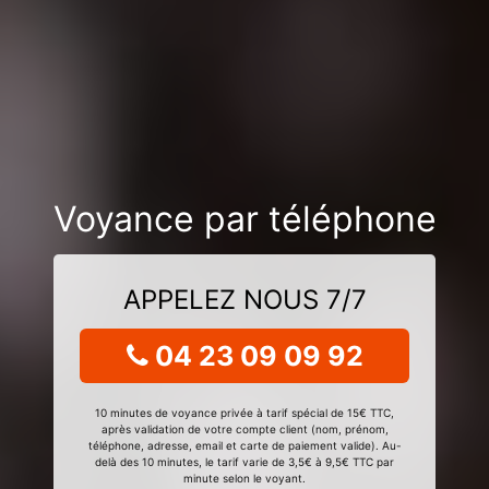
Voyance par téléphone
APPELEZ NOUS 7/7
04 23 09 09 92
10 minutes de voyance privée à tarif spécial de 15€ TTC,
après validation de votre compte client (nom, prénom,
téléphone, adresse, email et carte de paiement valide). Au-
delà des 10 minutes, le tarif varie de 3,5€ à 9,5€ TTC par
minute selon le voyant.