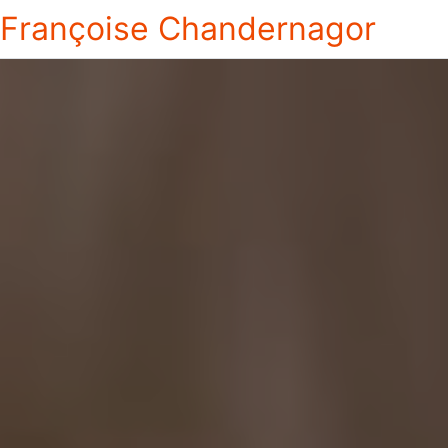
Françoise Chandernagor