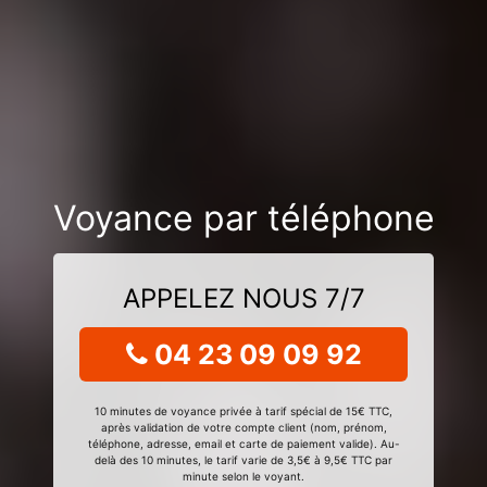
Voyance par téléphone
APPELEZ NOUS 7/7
04 23 09 09 92
10 minutes de voyance privée à tarif spécial de 15€ TTC,
après validation de votre compte client (nom, prénom,
téléphone, adresse, email et carte de paiement valide). Au-
delà des 10 minutes, le tarif varie de 3,5€ à 9,5€ TTC par
minute selon le voyant.