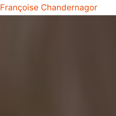
Françoise Chandernagor