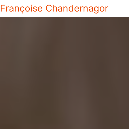
Françoise Chandernagor