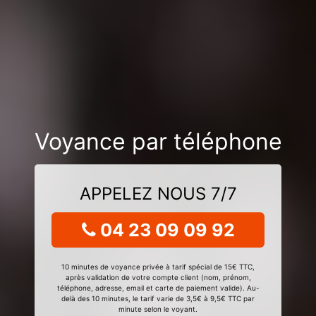
Voyance par téléphone
APPELEZ NOUS 7/7
04 23 09 09 92
10 minutes de voyance privée à tarif spécial de 15€ TTC,
après validation de votre compte client (nom, prénom,
téléphone, adresse, email et carte de paiement valide). Au-
delà des 10 minutes, le tarif varie de 3,5€ à 9,5€ TTC par
minute selon le voyant.