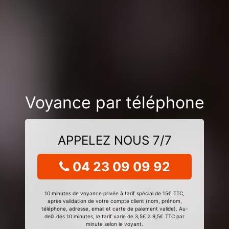
Voyance par téléphone
APPELEZ NOUS 7/7
04 23 09 09 92
10 minutes de voyance privée à tarif spécial de 15€ TTC,
après validation de votre compte client (nom, prénom,
téléphone, adresse, email et carte de paiement valide). Au-
delà des 10 minutes, le tarif varie de 3,5€ à 9,5€ TTC par
minute selon le voyant.