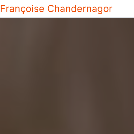
Françoise Chandernagor