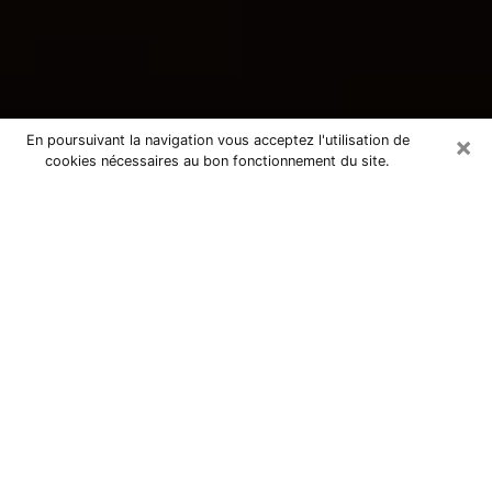
×
En poursuivant la navigation vous acceptez l'utilisation de
cookies nécessaires au bon fonctionnement du site.
Consultation avec une voyante
tarologue à La Ferté-Macé 61600