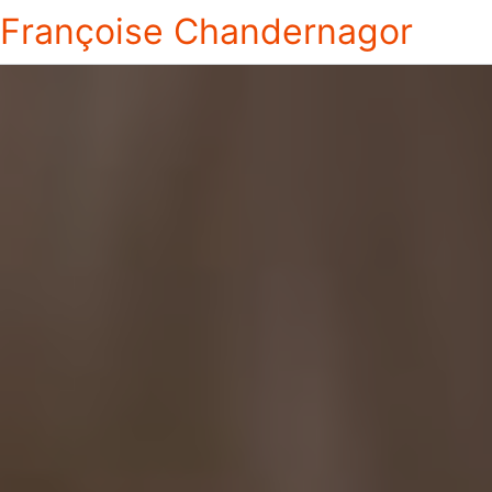
Françoise Chandernagor