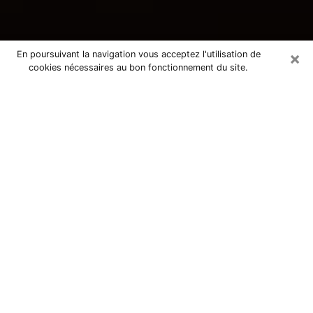
×
En poursuivant la navigation vous acceptez l'utilisation de
cookies nécessaires au bon fonctionnement du site.
Consultation avec une voyante
tarologue à L'Aigle 61300