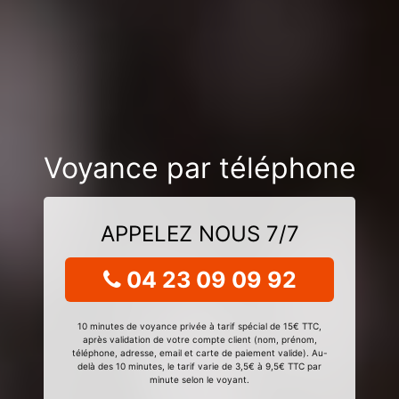
Voyance par téléphone
APPELEZ NOUS 7/7
04 23 09 09 92
10 minutes de voyance privée à tarif spécial de 15€ TTC,
après validation de votre compte client (nom, prénom,
téléphone, adresse, email et carte de paiement valide). Au-
delà des 10 minutes, le tarif varie de 3,5€ à 9,5€ TTC par
minute selon le voyant.