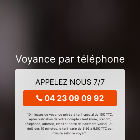
Voyance par téléphone
APPELEZ NOUS 7/7
04 23 09 09 92
10 minutes de voyance privée à tarif spécial de 15€ TTC,
après validation de votre compte client (nom, prénom,
téléphone, adresse, email et carte de paiement valide). Au-
delà des 10 minutes, le tarif varie de 3,5€ à 9,5€ TTC par
minute selon le voyant.