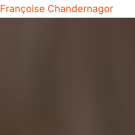
Françoise Chandernagor