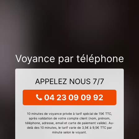
Voyance par téléphone
APPELEZ NOUS 7/7
04 23 09 09 92
10 minutes de voyance privée à tarif spécial de 15€ TTC,
après validation de votre compte client (nom, prénom,
téléphone, adresse, email et carte de paiement valide). Au-
delà des 10 minutes, le tarif varie de 3,5€ à 9,5€ TTC par
minute selon le voyant.