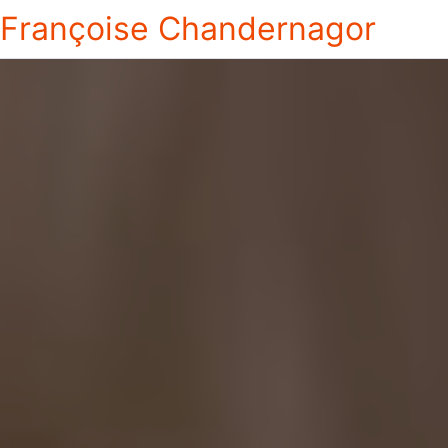
Françoise Chandernagor