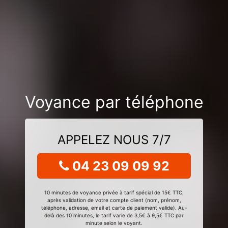
Voyance par téléphone
APPELEZ NOUS 7/7
04 23 09 09 92
10 minutes de voyance privée à tarif spécial de 15€ TTC,
après validation de votre compte client (nom, prénom,
téléphone, adresse, email et carte de paiement valide). Au-
delà des 10 minutes, le tarif varie de 3,5€ à 9,5€ TTC par
minute selon le voyant.