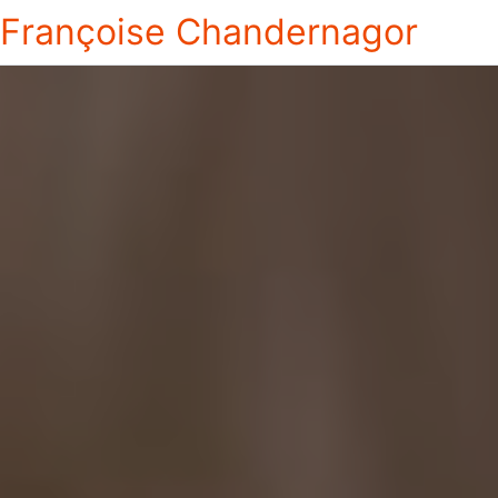
Françoise Chandernagor