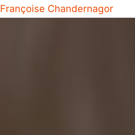
Françoise Chandernagor