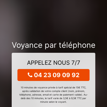
Voyance par téléphone
APPELEZ NOUS 7/7
04 23 09 09 92
10 minutes de voyance privée à tarif spécial de 15€ TTC,
après validation de votre compte client (nom, prénom,
téléphone, adresse, email et carte de paiement valide). Au-
delà des 10 minutes, le tarif varie de 3,5€ à 9,5€ TTC par
minute selon le voyant.