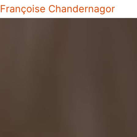
Françoise Chandernagor