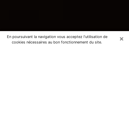
×
En poursuivant la navigation vous acceptez l'utilisation de
cookies nécessaires au bon fonctionnement du site.
Consultation avec une voyante
tarologue à Saint-Cyprien 66750