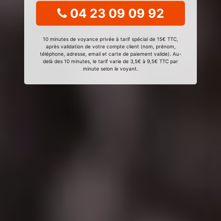
04 23 09 09 92
10 minutes de voyance privée à tarif spécial de 15€ TTC,
après validation de votre compte client (nom, prénom,
téléphone, adresse, email et carte de paiement valide). Au-
delà des 10 minutes, le tarif varie de 3,5€ à 9,5€ TTC par
minute selon le voyant.