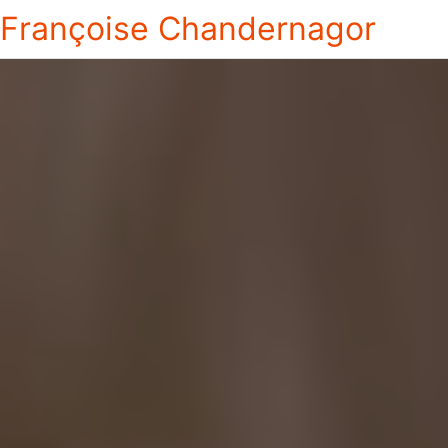
Françoise Chandernagor