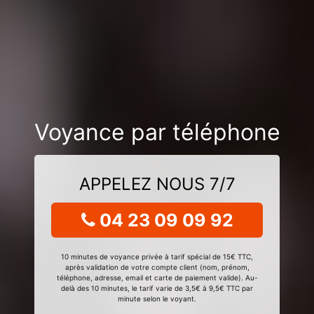
Voyance par téléphone
APPELEZ NOUS 7/7
04 23 09 09 92
10 minutes de voyance privée à tarif spécial de 15€ TTC,
après validation de votre compte client (nom, prénom,
téléphone, adresse, email et carte de paiement valide). Au-
delà des 10 minutes, le tarif varie de 3,5€ à 9,5€ TTC par
minute selon le voyant.