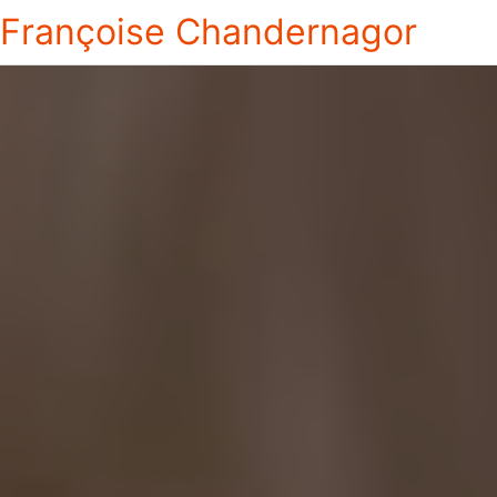
Françoise Chandernagor