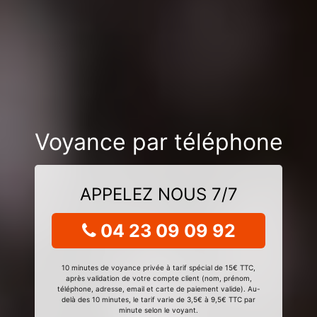
Voyance par téléphone
APPELEZ NOUS 7/7
04 23 09 09 92
10 minutes de voyance privée à tarif spécial de 15€ TTC,
après validation de votre compte client (nom, prénom,
téléphone, adresse, email et carte de paiement valide). Au-
delà des 10 minutes, le tarif varie de 3,5€ à 9,5€ TTC par
minute selon le voyant.