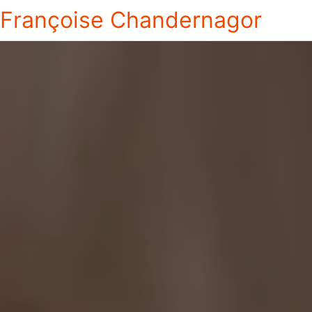
Françoise Chandernagor