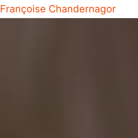
Françoise Chandernagor