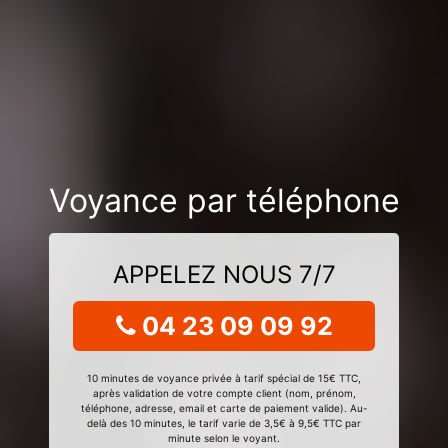
Voyance par téléphone
APPELEZ NOUS 7/7
04 23 09 09 92
10 minutes de voyance privée à tarif spécial de 15€ TTC,
après validation de votre compte client (nom, prénom,
téléphone, adresse, email et carte de paiement valide). Au-
delà des 10 minutes, le tarif varie de 3,5€ à 9,5€ TTC par
minute selon le voyant.