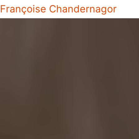
Françoise Chandernagor