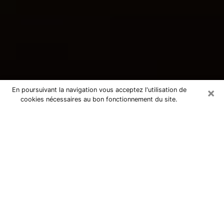
×
En poursuivant la navigation vous acceptez l'utilisation de
cookies nécessaires au bon fonctionnement du site.
Consultation avec une voyante
tarologue à Charenton-le-Pont
94220