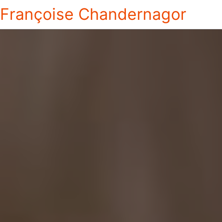
Françoise Chandernagor