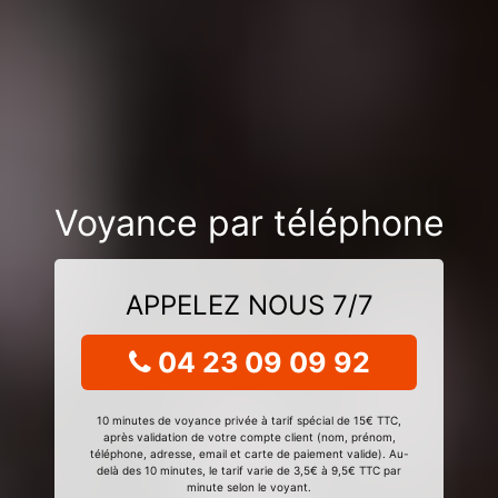
Voyance par téléphone
APPELEZ NOUS 7/7
04 23 09 09 92
10 minutes de voyance privée à tarif spécial de 15€ TTC,
après validation de votre compte client (nom, prénom,
téléphone, adresse, email et carte de paiement valide). Au-
delà des 10 minutes, le tarif varie de 3,5€ à 9,5€ TTC par
minute selon le voyant.