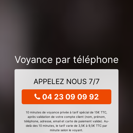
Voyance par téléphone
APPELEZ NOUS 7/7
04 23 09 09 92
10 minutes de voyance privée à tarif spécial de 15€ TTC,
après validation de votre compte client (nom, prénom,
téléphone, adresse, email et carte de paiement valide). Au-
delà des 10 minutes, le tarif varie de 3,5€ à 9,5€ TTC par
minute selon le voyant.