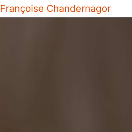
Françoise Chandernagor