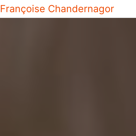
Françoise Chandernagor